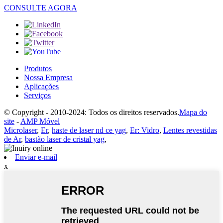
CONSULTE AGORA
Produtos
Nossa Empresa
Aplicações
Serviços
© Copyright - 2010-2024: Todos os direitos reservados.
Mapa do
site
-
AMP Móvel
Microlaser
,
Er
,
haste de laser nd ce yag
,
Er: Vidro
,
Lentes revestidas
de Ar
,
bastão laser de cristal yag
,
Enviar e-mail
x