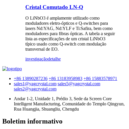
Cristal Comutado LN-Q
O LiNbO3 é amplamente utilizado como
moduladores eletro-ópticos e Q-switches para
lasers Nd:YAG, Nd:YLF e Ti:Safira, bem como
moduladores para fibras ópticas. A tabela a seguir
lista as especificações de um cristal LiNbO3
típico usado como Q-switch com modulação
transversal de EO.
investigação
detalhe
+86 13890287236
+86 13183958983
+86 15883578971
sales1@yagcrystal.com
sales5@yagcrystal.com
sales2@yagcrystal.com
Andar 1-2, Unidade 1, Prédio 3, Sede da Screen Core
Intelligent Manufacturing, Comunidade do Templo Qingyun,
Rua Huangjia, Shuangliu, Chengdu
Boletim informativo