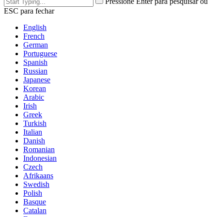
Pressione Enter para pesquisar ou
ESC para fechar
English
French
German
Portuguese
Spanish
Russian
Japanese
Korean
Arabic
Irish
Greek
Turkish
Italian
Danish
Romanian
Indonesian
Czech
Afrikaans
Swedish
Polish
Basque
Catalan