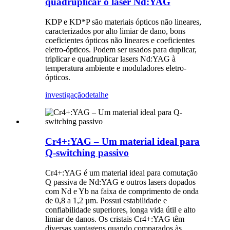
quadruplicar o laser Nd:YAG
KDP e KD*P são materiais ópticos não lineares,
caracterizados por alto limiar de dano, bons
coeficientes ópticos não lineares e coeficientes
eletro-ópticos. Podem ser usados para duplicar,
triplicar e quadruplicar lasers Nd:YAG à
temperatura ambiente e moduladores eletro-
ópticos.
investigação
detalhe
Cr4+:YAG – Um material ideal para
Q-switching passivo
Cr4+:YAG é um material ideal para comutação
Q passiva de Nd:YAG e outros lasers dopados
com Nd e Yb na faixa de comprimento de onda
de 0,8 a 1,2 µm. Possui estabilidade e
confiabilidade superiores, longa vida útil e alto
limiar de danos. Os cristais Cr4+:YAG têm
diversas vantagens quando comparados às